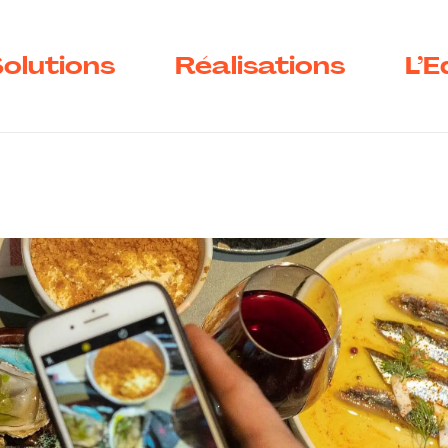
olutions
Réalisations
L’E