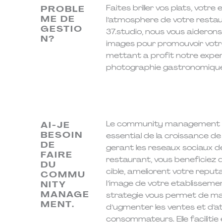
Faites briller vos plats, votre
PROBLE
ME DE
I’atmosphere de votre resta
GESTIO
37.studio, nous vous aiderons
N?
images pour promouvoir votr
mettant a profit notre exper
photographie gastronomiqu
Le community management e
AI-JE
BESOIN
essential de la croissance de
DE
gerant les reseaux sociaux d
FAIRE
restaurant, vous beneficiez
DU
cible, ameliorent votre reputa
COMMU
I’image de votre etablissemen
NITY
MANAGE
strategie vous permet de ma
MENT.
d’ugmenter les ventes et d’a
consommateurs. Elle facilitie