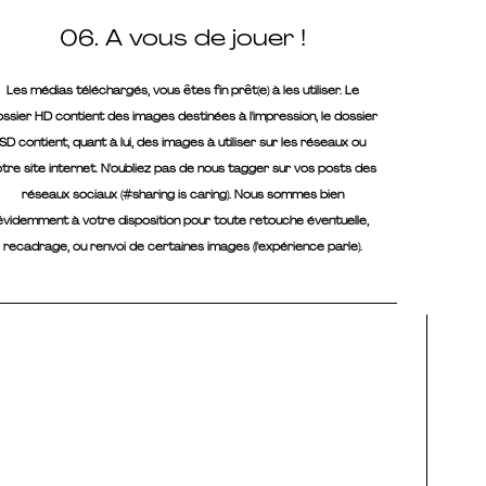
06. A vous de jouer !
Les médias téléchargés, vous êtes fin prêt(e) à les utiliser. Le
ssier HD contient des images destinées à l'impression, le dossier
SD contient, quant à lui, des images à utiliser sur les réseaux ou
otre site internet. N'oubliez pas de nous tagger sur vos posts des
réseaux sociaux (#sharing is caring). Nous sommes bien
évidemment à votre disposition pour toute retouche éventuelle,
recadrage, ou renvoi de certaines images (l'expérience parle).