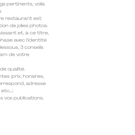
s pertinents, voilà
.
e restaurant est
tion de jolies photos.
issant et, à ce titre,
hase avec l’identité
essous, 3 conseils
ram de votre
de qualité.
tes (prix, horaires,
orrespond, adresse
 etc…)
s vos publications.