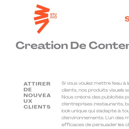
A
l
l
S
e
r
a
Creation De Contenu
u
c
o
n
t
e
Si vous voulez mettre l’eau à
ATTIRER
n
DE
clients, nos produits visuels s
u
NOUVEA
Nous créons des publicités 
UX
d’entreprises (restaurants, ba
CLIENTS
look unique qui s’adapte à to
d’environnements. L’un des m
efficaces de persuader les c