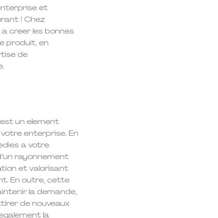
 enterprise et
urant ! Chez
 a creer les bonnes
e produit, en
tise de
e.
st un element
 votre enterprise. En
edies a votre
 d’un rayonnement
tion et valorisant
t. En outre, cette
intenir la demande,
ttirer de nouveaux
 egalement la