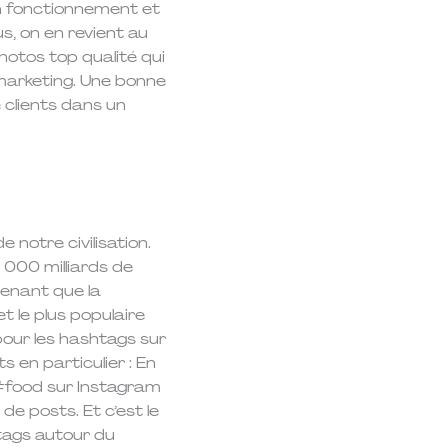
on fonctionnement et
lus, on en revient au
hotos top qualité qui
marketing. Une bonne
e clients dans un
e notre civilisation.
1 000 milliards de
prenant que la
et le plus populaire
pour les hashtags sur
s en particulier : En
#food sur Instagram
de posts. Et c’est le
tags autour du