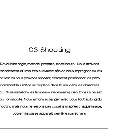
03. Shooting
Réveil bien réglé, matériel préparé, c'est l'heure ! Nous arrivons
énéralement 30 minutes à l'avance afin de nous imprégner du lieu,
de voir où nous pouvons shooter, comment positionner les plats,
comment la lumière se déplace dans le lieu, dans les chambres
tc... Nous installons les lampes (si nécessaire), discutons un peu et
op ! on shoote. Nous aimons échanger avec vous tout au long du
hooting mais nous ne serons pas copains si après chaque image,
votre frimousse apparait derrière nos écrans.