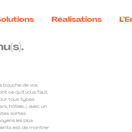
olutions
Réalisations
L’E
(s).
 la bouche de vos
ont ce qu’il vous faut.
pour tous types
rs, hôtels…), avec un
utes sortes
oyens les plus
lients est de montrer