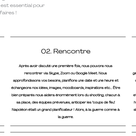
i est essential pour
aires !
02. Rencontre
Après avoir discuté une première fois, nous pouvons nous
rencontrer via Skype, Zoom ou Google Meet. Nous
g
approfondissons vos besoins, planifions une date et une heure et
échangeons nos idées, images, moodboards, inspirations etc... Être
bien préparés nous aidera énormément lors du shooting; chacun à
e
sa place, des équipes prévenues, anticiper les "coups de feu".
h
Napoléon était un grand planificateur ! Alors, à la guerre comme à
s
la guerre.