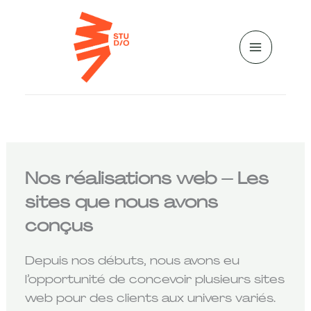
A
l
l
e
r
a
u
c
o
Nos réalisations web – Les
n
t
sites que nous avons
e
conçus
n
u
Depuis nos débuts, nous avons eu
l’opportunité de concevoir plusieurs sites
web pour des clients aux univers variés.