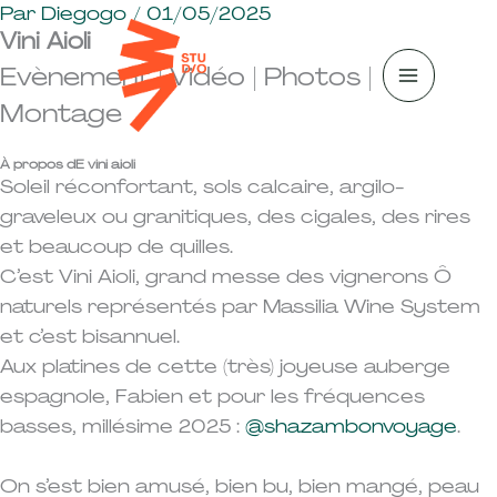
A
Par
Diegogo
/
01/05/2025
Vini Aioli
l
Evènement | Vidéo | Photos |
l
e
Montage
r
a
À propos dE vini aioli
Soleil réconfortant, sols calcaire, argilo-
u
graveleux ou granitiques, des cigales, des rires
c
et beaucoup de quilles.
o
C’est Vini Aioli, grand messe des vignerons Ô
n
naturels représentés par Massilia Wine System
t
et c’est bisannuel.
e
Aux platines de cette (très) joyeuse auberge
n
espagnole, Fabien et pour les fréquences
u
basses, millésime 2025 :
@shazambonvoyage
.
On s’est bien amusé, bien bu, bien mangé, peau