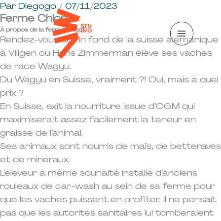
A
Par
Diegogo
/
07/11/2023
Ferme Chlopfi
l
À propos de la ferme chlopfi
l
Rendez-vous au fin fond de la suisse alémanique
e
à Viligen où Hans Zimmerman élève ses vaches
r
de race Wagyu.
a
Du Wagyu en Suisse, vraiment ?! Oui, mais à quel
u
prix ?
c
En Suisse, exit la nourriture issue d’OGM qui
o
maximiserait assez facilement la teneur en
n
graisse de l’animal.
t
Ses animaux sont nourris de maïs, de betteraves
e
et de minéraux.
n
L’éleveur a même souhaité installé d’anciens
u
rouleaux de car-wash au sein de sa ferme pour
que les vaches puissent en profiter, il ne pensait
pas que les autorités sanitaires lui tomberaient